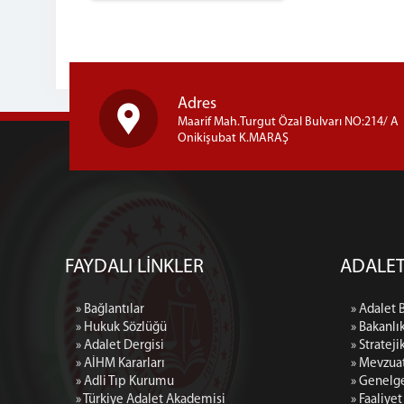
Adres
Maarif Mah.Turgut Özal Bulvarı NO:214/ A
Onikişubat K.MARAŞ
FAYDALI LİNKLER
ADALET
» Bağlantılar
» Adalet 
» Hukuk Sözlüğü
» Bakanlı
» Adalet Dergisi
» Strateji
» AİHM Kararları
» Mevzua
» Adli Tıp Kurumu
» Genelg
» Türkiye Adalet Akademisi
» Faaliye